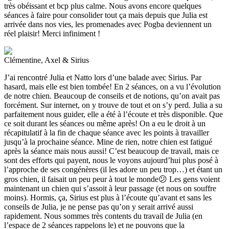
très obéissant et bcp plus calme. Nous avons encore quelques
séances à faire pour consolider tout ça mais depuis que Julia est
arrivée dans nos vies, les promenades avec Pogba deviennent un
réel plaisir! Merci infiniment !
Clémentine, Axel & Sirius
J’ai rencontré Julia et Natto lors d’une balade avec Sirius. Par
hasard, mais elle est bien tombée! En 2 séances, on a vu l’évolution
de notre chien. Beaucoup de conseils et de notions, qu’on avait pas
forcément. Sur internet, on y trouve de tout et on s’y perd. Julia a su
parfaitement nous guider, elle a été à l’écoute et très disponible. Que
ce soit durant les séances ou même après! On a eu le droit à un
récapitulatif à la fin de chaque séance avec les points à travailler
jusqu’à la prochaine séance. Mine de rien, notre chien est fatigué
après la séance mais nous aussi! C’est beaucoup de travail, mais ce
sont des efforts qui payent, nous le voyons aujourd’hui plus posé à
l’approche de ses congénères (il les adore un peu trop…) et étant un
gros chien, il faisait un peu peur à tout le monde😕 Les gens voient
maintenant un chien qui s’assoit à leur passage (et nous on souffre
moins). Hormis, ça, Sirius est plus à l’écoute qu’avant et sans les
conseils de Julia, je ne pense pas qu’on y serait arrivé aussi
rapidement. Nous sommes très contents du travail de Julia (en
l’espace de 2 séances rappelons le) et ne pouvons que la