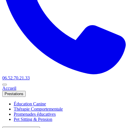
06.52.70.21.33
Accueil
Prestations
Éducation Canine
Thérapie Comportementale
Promenades éducatives
Pet Sitting & Pension