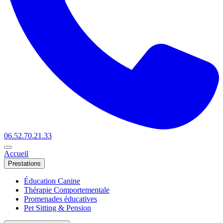
06.52.70.21.33
Accueil
Prestations
Éducation Canine
Thérapie Comportementale
Promenades éducatives
Pet Sitting & Pension