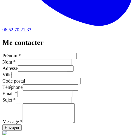
06.52.70.21.33
Me contacter
Prénom
*
Nom
*
Adresse
Ville
Code postal
Téléphone
Email
*
Sujet
*
Message
*
Envoyer